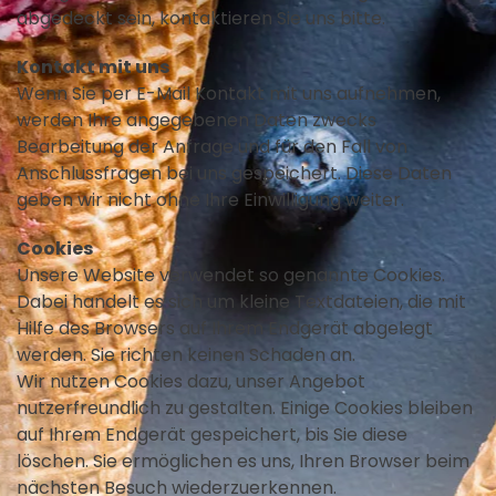
abgedeckt sein, kontaktieren Sie uns bitte.
Kontakt mit uns
Wenn Sie per E-Mail Kontakt mit uns aufnehmen,
werden Ihre angegebenen Daten zwecks
Bearbeitung der Anfrage und für den Fall von
Anschlussfragen bei uns gespeichert. Diese Daten
geben wir nicht ohne Ihre Einwilligung weiter.
Cookies
Unsere Website verwendet so genannte Cookies.
Dabei handelt es sich um kleine Textdateien, die mit
Hilfe des Browsers auf Ihrem Endgerät abgelegt
werden. Sie richten keinen Schaden an.
Wir nutzen Cookies dazu, unser Angebot
nutzerfreundlich zu gestalten. Einige Cookies bleiben
auf Ihrem Endgerät gespeichert, bis Sie diese
löschen. Sie ermöglichen es uns, Ihren Browser beim
nächsten Besuch wiederzuerkennen.