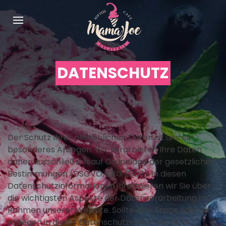
DATENSCHUTZ
Der Schutz Ihrer persönlichen Daten ist uns ein
besonderes Anliegen. Wir verarbeiten Ihre Daten
daher ausschließlich auf Grundlage der gesetzlichen
Bestimmungen (DSGVO, TKG 2003). In diesen
Datenschutzinformationen informieren wir Sie über
die wichtigsten Aspekte der Datenverarbeitung im
Rahmen unserer Website. Sollte eine Frage oder ein
Anliegen in dieser Datenschutzerklärung nicht