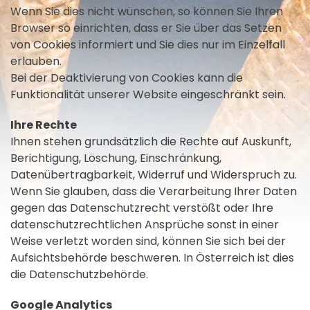
Wenn Sie dies nicht wünschen, so können Sie Ihren
Browser so einrichten, dass er Sie über das Setzen
von Cookies informiert und Sie dies nur im Einzelfall
erlauben.
Bei der Deaktivierung von Cookies kann die
Funktionalität unserer Website eingeschränkt sein.
Ihre Rechte
Ihnen stehen grundsätzlich die Rechte auf Auskunft,
Berichtigung, Löschung, Einschränkung,
Datenübertragbarkeit, Widerruf und Widerspruch zu.
Wenn Sie glauben, dass die Verarbeitung Ihrer Daten
gegen das Datenschutzrecht verstößt oder Ihre
datenschutzrechtlichen Ansprüche sonst in einer
Weise verletzt worden sind, können Sie sich bei der
Aufsichtsbehörde beschweren. In Österreich ist dies
die Datenschutzbehörde.
Google Analytics